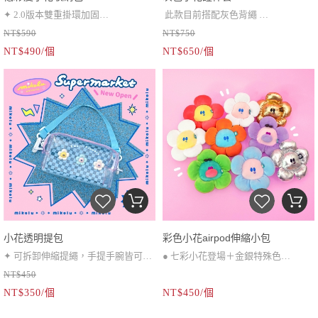
✦ 2.0版本雙重掛環加固
此款目前搭配灰色背繩
NT$590
NT$750
✦ 耳機包、小零錢包
✦可斜挎三件套組：
✦調節式背繩*1、可拆卸小花、雙面
NT$490/個
NT$650/個
✦ 伸縮繩超靈活
拉鍊證件套
（60-120cm）
小花透明提包
彩色小花airpod伸縮小包
✦ 可拆卸伸縮提繩，手提手腕皆可
● 七彩小花登場＋金銀特殊色
NT$450
✦ 大約尺寸 寬18 * 高10 * 側7 cm
● 拉鍊小包，可放airpod等小物品
NT$350/個
NT$450/個
● 伸縮扣，放入造型悠遊卡也可使用