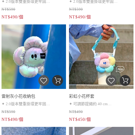
✦ 2.0版本雙重掛環更牢固
✦ 2.0版本雙重掛環更牢固
NT$590
NT$590
✦ 耳機包、小零錢包
✦ 耳機包、小零錢包
NT$490/個
NT$490/個
✦ 伸縮繩超靈活
✦ 伸縮繩超靈活
雷射灰小花收納包
彩虹小花杯套
✦ 2.0版本雙重掛環更牢固
✦ 可調節提繩約 40 cm
NT$590
NT$490
✦ 耳機包、小零錢包
✦ 可水洗（O）
NT$490/個
NT$450/個
✦ 伸縮繩超靈活