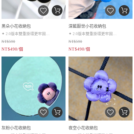
黑朵小花收納包
深藍厭世小花收納包
✦ 2.0版本雙重掛環更牢固
✦ 2.0版本雙重掛環更牢固
NT$590
NT$590
✦ 耳機包、小零錢包
✦ 耳機包、小零錢包
NT$490/個
NT$490/個
✦ 伸縮繩超靈活
✦ 伸縮繩超靈活
灰粉小花收納包
夜空小花收納包