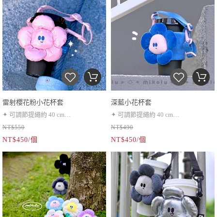
雷射櫻花粉小花杯套
深藍小花杯套
✦ 可調節提繩約 40 cm
✦ 可調節提繩約 40 cm
NT$550
NT$490
✦ 不建議水洗（Ｘ）可用水擦拭
✦ 可水洗（O）
NT$450/個
NT$450/個
（Ｏ）
✦ 不可接觸酒精等揮發性液體（Ｘ）