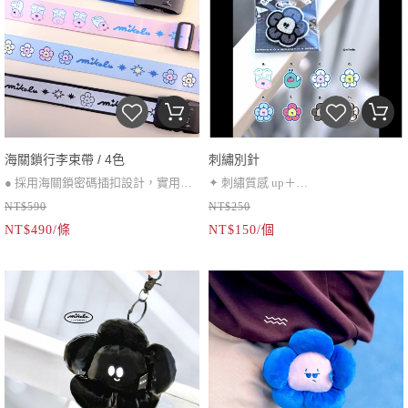
海關鎖行李束帶 / 4色
刺繡別針
● 採用海關鎖密碼插扣設計，實用又
✦ 刺繡質感 up＋
NT$590
NT$250
安全
✦ 安全鎖別針不易脫落
NT$490/條
NT$150/個
● 彩色款有胖皮、阿蟲、小花三種
（為使別針固定，背面會有些許溢
● 復古反光膠條材質（複合材質，張
膠）
力不同可能造成表面略有皺摺感，
屬正常現象，不影響密合度與使用，
膠條牢固不易脫落。）