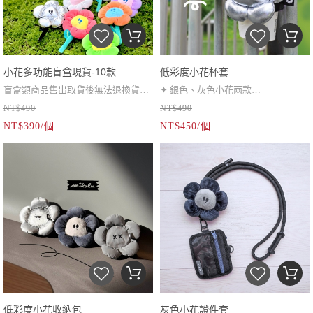
小花多功能盲盒現貨-10款
低彩度小花杯套
盲盒類商品售出取貨後無法退換貨
✦ 銀色、灰色小花兩款
NT$490
NT$490
✦ 內含：小花1朵、特典1張、鑰匙圈
✦ 可調節提繩約 40 cm
NT$390/個
NT$450/個
1個
✦ 銀色不可水洗（Ｘ）
✦ 花梗可彎折，扣在包包背帶上
✦ 擺在桌上張裝飾品也沒問題～
✦ 特典小卡尺寸可放在一般卡冊內
低彩度小花收納包
灰色小花證件套