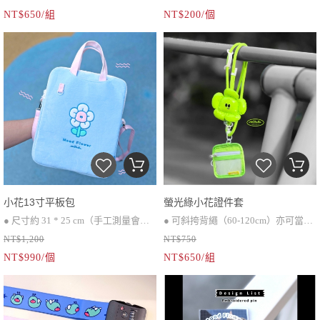
NT$650/組
NT$200/個
拉鍊證件套
動電源、零錢或是護唇膏等小東西都
很方便
小花13寸平板包
螢光綠小花證件套
● 尺寸約 31 * 25 cm（手工測量會有
● 可斜挎背繩（60-120cm）亦可當作
NT$1,200
NT$750
些許誤差）
手機掛繩使用
NT$990/個
NT$650/組
● 隱藏式提把，前後皆有插袋
● 附皮質斜挎背帶
● 調節式背繩*1、可拆卸小花、雙面
拉鍊證件套