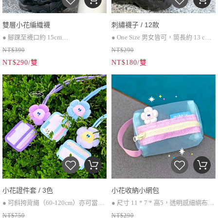
雙層小花編織襪
刺繡襪子 / 12款
● 腳踝至襪口約 15cm
● One Size 男女皆可，筒長約 13 cm
NT$390
NT$290
● 加厚毛巾底
● 底部加厚毛巾繡材質更舒適
NT$290/雙
NT$180/雙
小花證件套 / 3色
小花收納小網包
● 可斜挎背繩（60-120cm）亦可當作
● 尺寸 11 * 7 * 高5，透明感細網布●
NT$750
NT$290
手機掛繩使用
● 調節式背繩*1、可拆卸小花、雙面
短提把裝飾加上造型標籤● 用來裝行