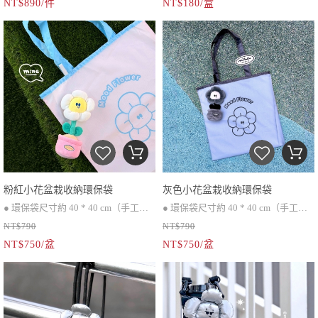
NT$890/件
NT$180/盒
Logo
時的自然痕跡，屬正常現象喔。
● 商品照穿著範例：
● 金、銀兩色為電鍍色處理，非實際
男生 M號 尺寸（ 身高168cm ）
金屬材質，製作過程中表面可能會有
女生 L號 尺寸（ 身高165cm ）
些許痕跡。
● 印刷時因噴頭移動，偶爾會產生細
微透明飛墨，並非瑕疵。
● 透明小花於製作過程中可能出現小
氣泡，臉部若有明顯氣泡的品項已事
先篩除。
粉紅小花盆栽收納環保袋
灰色小花盆栽收納環保袋
#完美主義者建議先略過這款商品，
● 環保袋尺寸約 40 * 40 cm（手工測
● 環保袋尺寸約 40 * 40 cm（手工測
小花會再努力變更厲害的 ✨
NT$790
NT$790
量會有些許誤差）
量會有些許誤差）
NT$750/盆
NT$750/盆
● 折疊後可收納於盆栽內
● 折疊後可收納於盆栽內
● 環保袋與盆栽可分開使用
● 環保袋與盆栽可分開使用
● 因批次不同，環保袋會有顏色上的
● 因批次不同，環保袋會有顏色上的
差別
差別