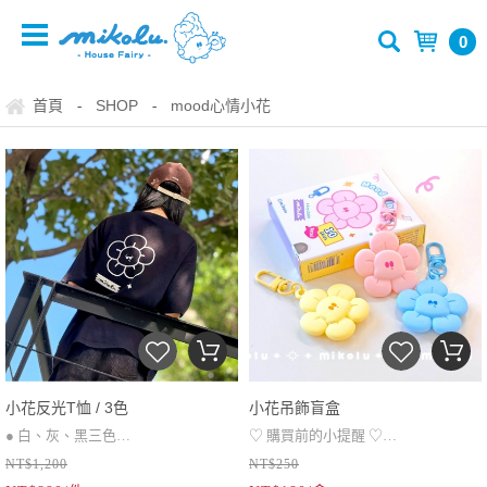
0
首頁
SHOP
mood心情小花
-
-
小花反光T恤 / 3色
小花吊飾盲盒
● 白、灰、黑三色
♡ 購買前的小提醒 ♡
NT$1,200
NT$250
● 寬版、落肩剪裁、胸口、背面反光
盲盒類商品售出取貨後無法退換貨
● 表面若出現微小突起，為脫模成型