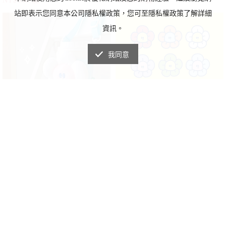
NT$650/個
NT$650/個
拉鍊證件套
（60-120cm）
● 彈力絨布材質，觸感柔軟舒服
站即表示您同意本公司隱私權政策，您可至隱私權政策了解詳細
＃午安枕 ＃約36cm ＃兩件優惠中
資訊。
我同意
粉紅小花杯套
小花磁吸徽章
可調節提把，最長40cm
紅橙黃綠藍紫粉＋金色銀色（閃粉）
NT$490
NT$200
強力磁吸徽章，包包衣服就不怕破掉
NT$450/個
NT$150/個
了
＃注意！面料太厚可能無法吸牢固喔