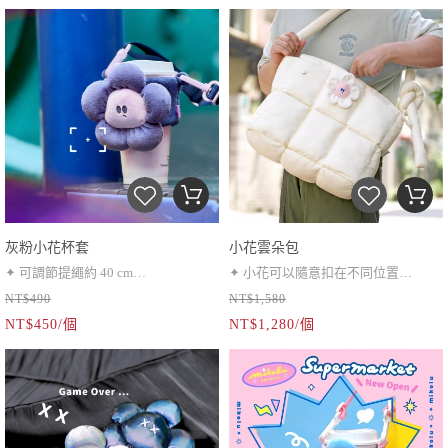
灰粉小花杯套
小花雲朵包
✦ 可調節提繩約 40 cm
✦ 小花可以隨意扣在不同位置
NT$490
NT$1,580
✦ 可水洗（O）
（小花為活動式，可別上小別針加強
NT$450/個
NT$1,280/個
固定）
✦ 可調節背帶、側背肩背皆可
✦ 一個拉鍊內袋、一個插袋