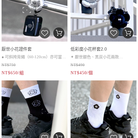
厭世小花證件套
低彩度小花杯套2.0
● 可斜挎背繩（60-120cm）亦可當作
✦ 厭世銀色、黑炭小花兩款
NT$750
NT$490
手機掛繩使用
✦ 可調節提繩約 40 cm
NT$650/組
NT$450/個
✦ 銀色不建議水洗
● 調節式背繩*1、可拆卸小花、雙面
拉鍊證件套