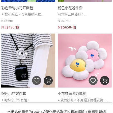
彩色雷射小花耳機包
粉色小花證件套
✦ 櫻花粉紅、黃色果綠兩款
可斜挎三件套組：
NT$590
NT$750
✦ 雷射反光實體會明顯很多喔
調節式背繩*1、可拆卸小花、雙面拉
NT$490/個
NT$650/個
✦ 跟服裝搭配起來超可愛～
鍊證件套
（60-120cm）
銀色小花證件套
小花雙面彈力抱枕
✦可斜挎三件套組：
● 雙面設計，不用選了兩種表情一次
NT$750
✦調節式背繩*1、可拆卸小花、雙面
擁有～
本網站使用您的Cookie於優化網站及您的購物經驗。繼續瀏覽網