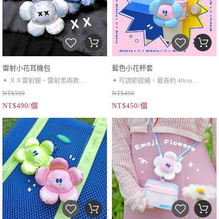
雷射小花耳機包
藍色小花杯套
✦ ＸＸ雷射銀、雷射黑兩款
✦ 可調節提繩，最長約 40cm
NT$590
NT$490
✦ 可當耳機包或小零錢包
✦ 吸管比較常也沒問題喔！
NT$490/個
NT$450/個
✦ 陽光下會有雷射反光
✦ 5X藍比較胖的飲料杯也可以裝