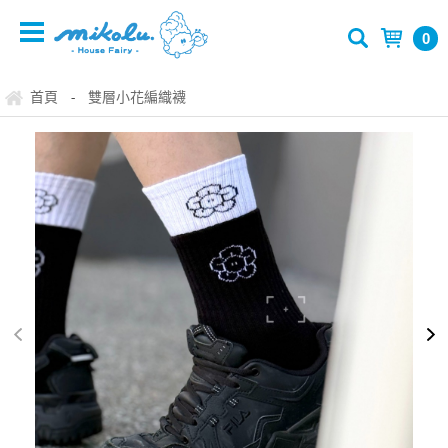
0
首頁
雙層小花編織襪
-