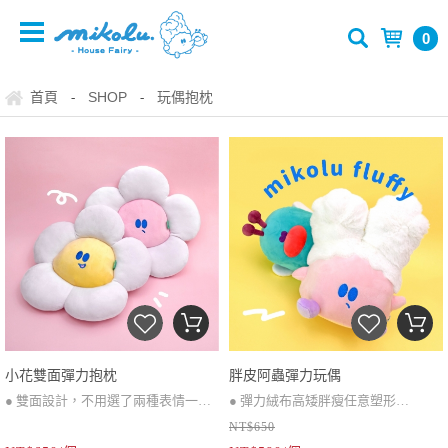
0
首頁
SHOP
玩偶抱枕
-
-
小花雙面彈力抱枕
胖皮阿蟲彈力玩偶
● 雙面設計，不用選了兩種表情一次
● 彈力絨布高矮胖瘦任意塑形
NT$650
擁有～
「 胖皮阿蟲好朋友一次擁有 」