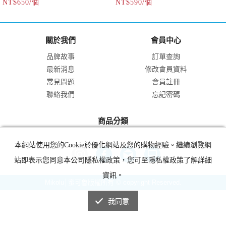
NT$650/個
NT$590/個
● 彈力絨布材質，觸感柔軟舒服
＃約30cm ＃任兩件優惠
＃午安枕 ＃約36cm ＃兩件優惠中
關於我們
會員中心
品牌故事
訂單查詢
最新消息
修改會員資料
常見問題
會員註冊
聯絡我們
忘記密碼
商品分類
本網站使用您的Cookie於優化網站及您的購物經驗。繼續瀏覽網
站即表示您同意本公司隱私權政策，您可至隱私權政策了解詳細
資訊。
Mikolu│蜜可魯版權所有 © copyright Reserved.
我同意