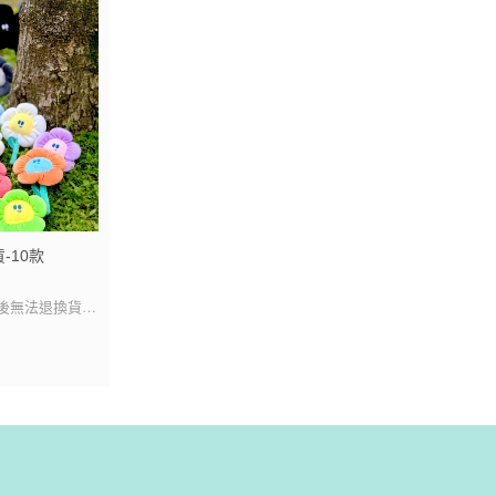
-10款
後無法退換貨
特典1張、鑰匙圈
在包包背帶上
品也沒問題～
放在一般卡冊內