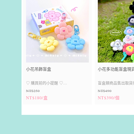
小花吊飾盲盒
小花多功能盲盒現貨
♡ 購買前的小提醒 ♡
盲盒類商品售出取貨
NT$250
NT$490
盲盒類商品售出取貨後無法退換貨
● 表面若出現微小突起，為脫模成型
✦ 內含：小花1朵、
NT$180/盒
NT$390/個
時的自然痕跡，屬正常現象喔。
1個
● 金、銀兩色為電鍍色處理，非實際
✦ 花梗可彎折，扣
金屬材質，製作過程中表面可能會有
✦ 擺在桌上張裝飾
些許痕跡。
✦ 特典小卡尺寸可
● 印刷時因噴頭移動，偶爾會產生細