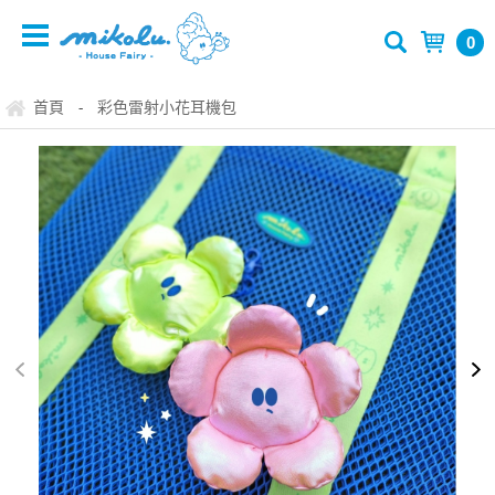
0
首頁
彩色雷射小花耳機包
-