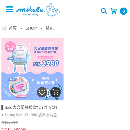
0
首頁
SHOP
背包
-
-
▌Sale大容量雙肩背包 (共五款)
● Spring Sale NT.1980 加贈收納包1個
NT$2,980
（顏色隨機）
● 內插袋、拉鍊內袋＋電腦插袋（含
NT$1,980/個