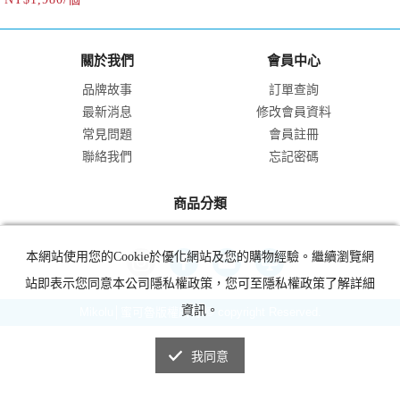
松緊扣）
最大可放到15寸電腦沒問題～
關於我們
會員中心
品牌故事
訂單查詢
最新消息
修改會員資料
常見問題
會員註冊
聯絡我們
忘記密碼
商品分類
本網站使用您的Cookie於優化網站及您的購物經驗。繼續瀏覽網
站即表示您同意本公司隱私權政策，您可至隱私權政策了解詳細
資訊。
Mikolu│蜜可魯版權所有 © copyright Reserved.
我同意