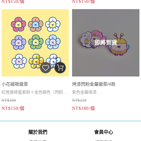
NT$150/個
NT$150/個
（為使別針固定，背面會有些許溢
膠）
即將到貨
小花磁吸徽章
烤漆閃粉金屬徽章/4款
紅橙黃綠藍紫粉＋金色銀色（閃粉）
紫色金屬噴漆
NT$200
NT$220
強力磁吸徽章，包包衣服就不怕破掉
閃粉烤漆
NT$150/個
NT$180/個
了
＃注意！面料太厚可能無法吸牢固喔
關於我們
會員中心