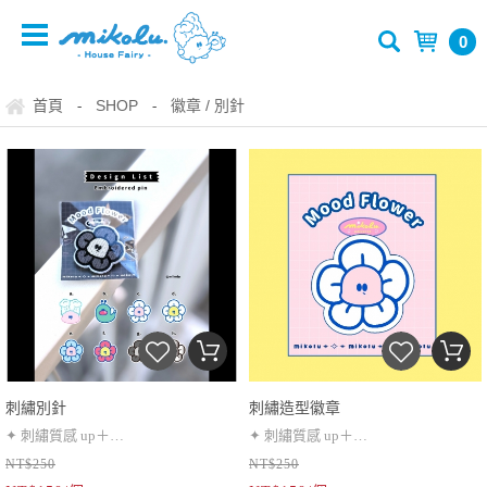
0
首頁
SHOP
徽章 / 別針
-
-
刺繡別針
刺繡造型徽章
✦ 刺繡質感 up＋
✦ 刺繡質感 up＋
NT$250
NT$250
✦ 安全鎖別針不易脫落
✦ 安全鎖別針更牢固