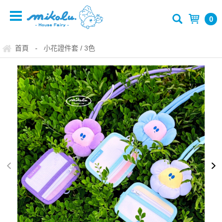
0
首頁
小花證件套 / 3色
-