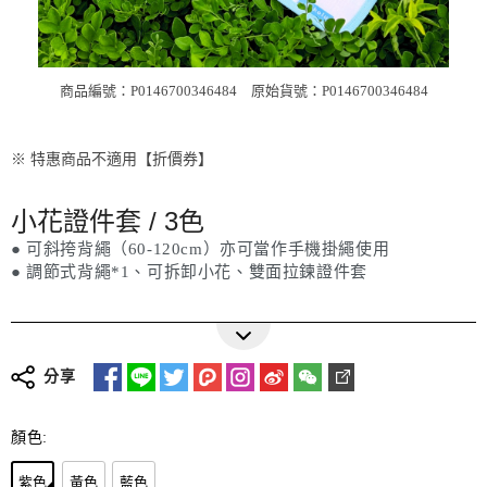
商品編號：P0146700346484
原始貨號：P0146700346484
※ 特惠商品不適用【折價券】
小花證件套 / 3色
● 可斜挎背繩（60-120cm）亦可當作手機掛繩使用
● 調節式背繩*1、可拆卸小花、雙面拉鍊證件套
更多詳細介紹
分享
顏色:
紫色
黃色
藍色