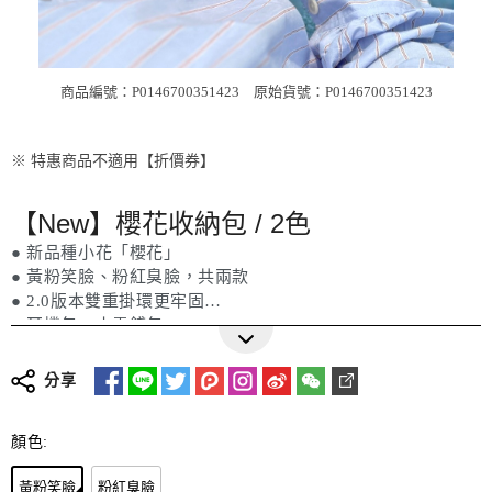
商品編號：P0146700351423
原始貨號：P0146700351423
※ 特惠商品不適用【折價券】
【New】櫻花收納包 / 2色
● 新品種小花「櫻花」
● 黃粉笑臉、粉紅臭臉，共兩款
● 2.0版本雙重掛環更牢固
● 耳機包、小零錢包
更多詳細介紹
分享
顏色:
黃粉笑臉
粉紅臭臉