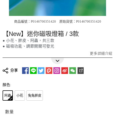
商品編號：P0146700351420
原始貨號：P0146700351420
【New】迷你磁吸燈箱 / 3款
● 小花、胖皮、阿蟲，共三款
● 磁吸功能、調節開關可發光
更多詳細介紹
分享
顏色:
阿蟲
小花
兔兔胖皮
數量