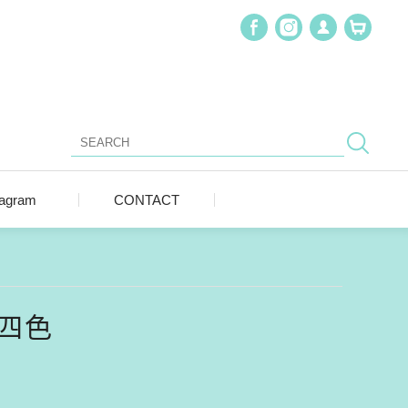
tagram
CONTACT
 四色