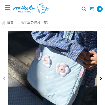
0
首頁
小花雲朵提袋（藍）
-