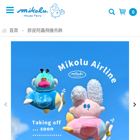
0
首頁
胖皮阿蟲飛機吊飾
-