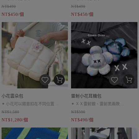
NT$490
NT$490
✦ 可水洗（O）
✦ 可水洗（O）
NT$450/個
NT$450/個
小花雲朵包
雷射小花耳機包
✦ 小花可以隨意扣在不同位置
✦ ＸＸ雷射銀、雷射黑兩款
NT$1,580
NT$590
（小花為活動式，可別上小別針加強
✦ 可當耳機包或小零錢包
NT$1,280/個
NT$490/個
固定）
✦ 陽光下會有雷射反光
✦ 可調節背帶、側背肩背皆可
✦ 一個拉鍊內袋、一個插袋