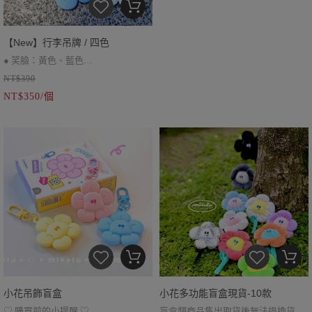
【New】行李吊牌 / 四色
● 笑臉：黃色、藍色
NT$390
● 臭臉：黑色、灰色
NT$350/個
● 背面表格可留下聯繫方式
小花吊飾盲盒
小花多功能盲盒現貨-10款
♡ 購買前的小提醒 ♡
盲盒類商品售出取貨後無法退換貨