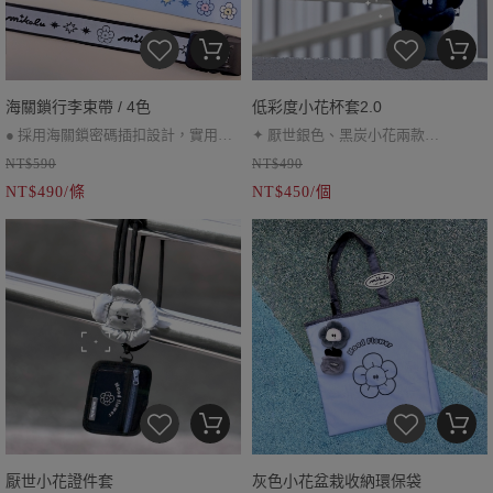
海關鎖行李束帶 / 4色
低彩度小花杯套2.0
● 採用海關鎖密碼插扣設計，實用又
✦ 厭世銀色、黑炭小花兩款
NT$590
NT$490
安全
✦ 可調節提繩約 40 cm
NT$490/條
NT$450/個
● 彩色款有胖皮、阿蟲、小花三種
✦ 銀色不建議水洗
● 復古反光膠條材質（複合材質，張
力不同可能造成表面略有皺摺感，
屬正常現象，不影響密合度與使用，
膠條牢固不易脫落。）
厭世小花證件套
灰色小花盆栽收納環保袋