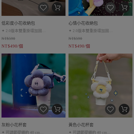
低彩度小花收納包
心情小花收納包
✦ 2.0版本雙重掛環加固
✦ 2.0版本雙重掛環加固
NT$590
NT$590
✦ 耳機包、小零錢包
✦ 耳機包、小零錢包
NT$490/個
NT$490/個
✦ 伸縮繩超靈活
✦ 伸縮繩超靈活
灰粉小花杯套
黃色小花杯套
✦ 可調節提繩約 40 cm
✦ 可調節提繩約 40 cm