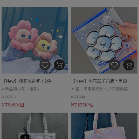
＃午安枕 ＃約36cm
＃午安枕靠墊 ＃約36cm
＃兩件優惠中下單備注顏色
＃兩件優惠中下單請備注顏色
【New】櫻花收納包 / 2色
【New】小花鏡子吊飾 / 黑銀
● 新品種小花「櫻花」
✦ 銀、黑兩種顏色，共四種表情
NT$590
NT$350
● 黃粉笑臉、粉紅臭臉，共兩款
✦ 小花尺寸 / 約 9 cm、壓克力圓片直
NT$490/個
NT$250/個
● 2.0版本雙重掛環更牢固
徑 / 約 5 cm
● 耳機包、小零錢包
✦ 糖果保護套為獨立販售，另有加購
價
♡
銀色款表面有些微氣泡及組裝痕