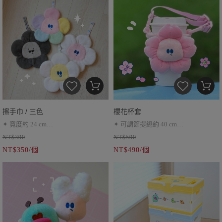
質，製作過程中表面可能會有些許痕
跡
● 印刷時因噴頭移動，偶爾會產生細
微透明飛墨，並非瑕疵
● 炫彩鍍膜會因使用後有脫落的可
能，避免與尖銳物碰撞
●購買一中盒不會有黑色款●黑色款為
單盒隨機出現喔
擦手巾 / 三色
櫻花杯套
✦ 寬度約 24 cm
✦ 可調節提繩約 40 cm
#完美主義者建議先略過這款商品，
NT$390
NT$590
✦ 灰色、彩虹、白色小花共三種
✦ 可水洗（O）
小花會再努力變更厲害的 ✨
NT$350/個
NT$490/個