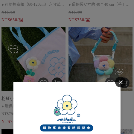
● 可斜挎背繩（60-120cm）亦可當作
● 環保袋尺寸約 40 * 40 cm（手工測
NT$750
NT$790
手機掛繩使用
量會有些許誤差）
NT$650/組
NT$750/盆
● 折疊後可收納於盆栽內
● 調節式背繩*1、可拆卸小花、雙面
● 環保袋與盆栽可分開使用
拉鍊證件套
● 因批次不同，環保袋會有顏色上的
差別
粉紅小花盆栽收納環保袋
彩虹小花杯套
● 環保袋尺寸約 40 * 40 cm（手工測
✦ 可調節提繩約 40 cm
NT$790
NT$490
量會有些許誤差）
✦ 可水洗（O）
NT$750/盆
NT$450/個
● 折疊後可收納於盆栽內
● 環保袋與盆栽可分開使用