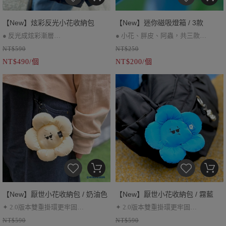
【New】炫彩反光小花收納包
【New】迷你磁吸燈箱 / 3款
● 反光成炫彩漸層
● 小花、胖皮、阿蟲，共三款
NT$590
NT$250
● 2.0版本雙重掛環更牢固
● 磁吸功能、調節開關可發光
NT$490/個
NT$200/個
● 耳機包、小零錢包
【New】厭世小花收納包 / 奶油色
【New】厭世小花收納包 / 霧藍
✦ 2.0版本雙重掛環更牢固
✦ 2.0版本雙重掛環更牢固
NT$590
NT$590
✦ 耳機包、小零錢包
✦ 耳機包、小零錢包