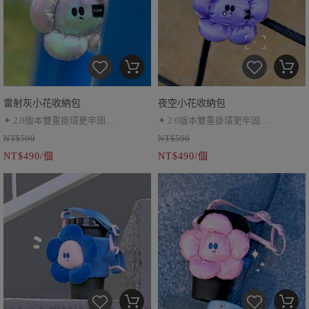
雷射灰小花收納包
夜空小花收納包
✦ 2.0版本雙重掛環更牢固
✦ 2.0版本雙重掛環更牢固
NT$590
NT$590
✦ 耳機包、小零錢包
✦ 耳機包、小零錢包
NT$490/個
NT$490/個
✦ 伸縮繩超靈活
✦ 伸縮繩超靈活