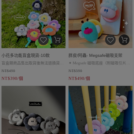
小花多功能盲盒現貨-10款
胖皮/阿蟲- Megsafe磁吸支架
盲盒類商品售出取貨後無法退換貨
✦ Megsafe 磁吸底座（附磁吸引片）
NT$490
NT$590
✦ 內含：小花1朵、特典1張、鑰匙圈
✦ 底座尺寸約 57 mm
NT$390/個
NT$490/個
1個
✦ 胖皮/阿蟲尺寸約 50 mm
✦ 花梗可彎折，扣在包包背帶上
✦ 擺在桌上張裝飾品也沒問題～
✦ 特典小卡尺寸可放在一般卡冊內