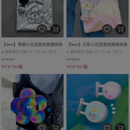
跡，不引響正常使用
如果對組裝痕跡比較在意，請選擇黑
色款喔
♡
【New】黑銀小花盆栽收納環保袋
【New】幻彩小花盆栽收納環保袋
● 環保袋尺寸約 35 * 35 cm（手工測
● 環保袋尺寸約 35 * 35 cm（手工測
NT$850
NT$850
量會有些許誤差）
量會有些許誤差）
NT$750/個
NT$750/個
● 折疊後可收納於盆栽內
● 折疊後可收納於盆栽內
● 環保袋與盆栽可分開使用 （可肩背)
● 環保袋與盆栽可分開使用 (可肩背)
● 因批次不同，環保袋會有顏色上的
● 因批次不同，環保袋會有顏色上的
差別
差別