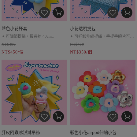
藍色小花杯套
小花透明提包
✦ 可調節提繩，最長約 40cm
✦ 可拆卸伸縮提繩，手提手腕皆可
NT$490
NT$450
✦ 吸管比較常也沒問題喔！
✦ 大約尺寸 寬18 * 高10 * 側7 cm
NT$450/個
NT$350/個
✦ 5X藍比較胖的飲料杯也可以裝
胖皮阿蟲冰淇淋吊飾
彩色小花airpod伸縮小包