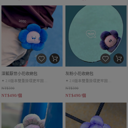
很方便
深藍厭世小花收納包
灰粉小花收納包
✦ 2.0版本雙重掛環更牢固
✦ 2.0版本雙重掛環更牢固
NT$590
NT$590
✦ 耳機包、小零錢包
✦ 耳機包、小零錢包
NT$490/個
NT$490/個
✦ 伸縮繩超靈活
✦ 伸縮繩超靈活