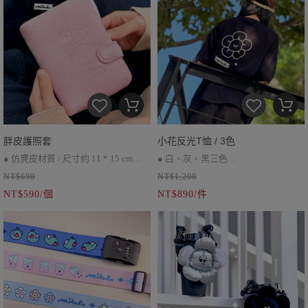
胖皮護照套
小花反光T恤 / 3色
● 仿麂皮材質 / 尺寸約 11 * 15 cm
● 白、灰、黑三色
NT$690
NT$1,200
● 磁扣設計、拉鏈收納袋
● 寬版、落肩剪裁、胸口、背面反光
NT$590/個
NT$890/件
● 內部多層次插袋
Logo
● 商品照穿著範例：
男生 M號 尺寸（ 身高168cm ）
女生 L號 尺寸（ 身高165cm ）