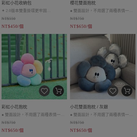
彩虹小花收納包
櫻花雙面抱枕
✦ 2.0版本雙重掛環更牢固
● 雙面設計，不用選了兩種表情一次
NT$550
NT$750
✦ 耳機包、小零錢包
擁有～
NT$450/個
NT$650/個
✦ 絨布材質，觸感柔軟
● 彈力絨布材質，觸感柔軟舒服
＃午安枕 ＃約36cm
＃兩件優惠中下單備注顏色
彩虹小花抱枕
小花雙面抱枕 / 灰銀
● 雙面設計，不用選了兩種表情一次
● 雙面設計，不用選了兩種表情一次
NT$750
NT$750
擁有～
擁有～
NT$650/個
NT$650/個
● 彈力絨布材質，觸感柔軟舒服
● 彈力絨布材質，觸感柔軟舒服