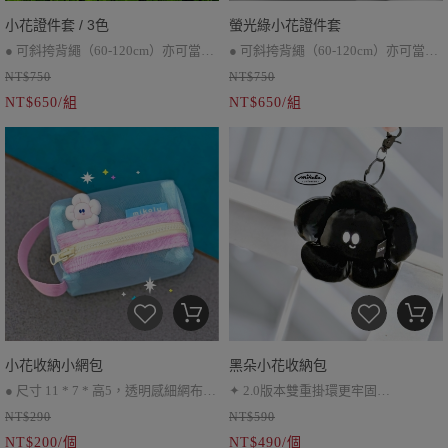
小花證件套 / 3色
螢光綠小花證件套
● 可斜挎背繩（60-120cm）亦可當作
● 可斜挎背繩（60-120cm）亦可當作
NT$750
NT$750
手機掛繩使用
● 調節式背繩*1、可拆卸小花、雙面
手機掛繩使用
NT$650/組
NT$650/組
拉鍊證件套
● 調節式背繩*1、可拆卸小花、雙面
拉鍊證件套
小花收納小網包
黑朵小花收納包
● 尺寸 11 * 7 * 高5，透明感細網布●
✦ 2.0版本雙重掛環更牢固
NT$290
NT$590
短提把裝飾加上造型標籤● 用來裝行
✦ 耳機包、小零錢包
NT$200/個
NT$490/個
動電源、零錢或是護唇膏等小東西都
✦ 伸縮繩超靈活