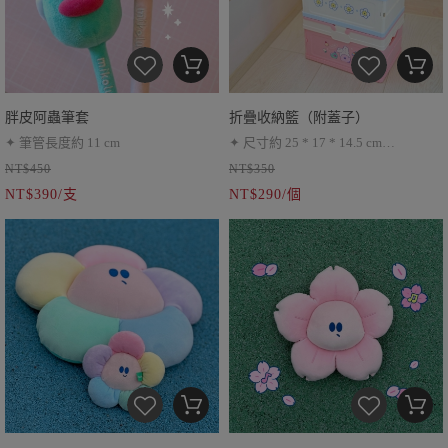
胖皮阿蟲筆套
折疊收納籃（附蓋子）
✦ 筆管長度約 11 cm
✦ 尺寸約 25 * 17 * 14.5 cm
NT$450
NT$350
✦ 附收納蓋
NT$390/支
NT$290/個