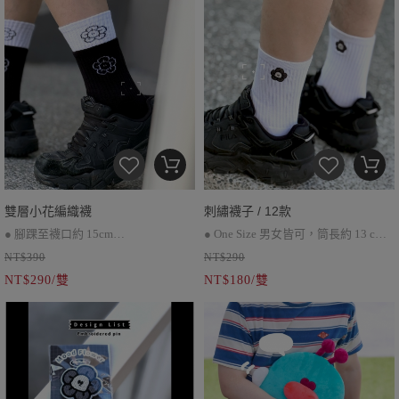
雙層小花編織襪
刺繡襪子 / 12款
● 腳踝至襪口約 15cm
● One Size 男女皆可，筒長約 13 cm
NT$390
NT$290
● 加厚毛巾底
● 底部加厚毛巾繡材質更舒適
NT$290/雙
NT$180/雙