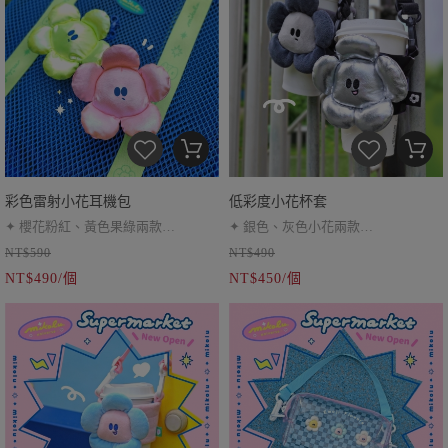
彩色雷射小花耳機包
低彩度小花杯套
✦ 櫻花粉紅、黃色果綠兩款
✦ 銀色、灰色小花兩款
NT$590
NT$490
✦ 雷射反光實體會明顯很多喔
✦ 可調節提繩約 40 cm
NT$490/個
NT$450/個
✦ 跟服裝搭配起來超可愛～
✦ 銀色不可水洗（Ｘ）