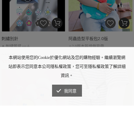
刺繡別針
阿蟲造型平板包2.0版
✦ 刺繡質感 up＋
✧2.0版本新增側背帶
NT$250
NT$1,380
✦ 安全鎖別針不易脫落
✧13寸以內可放
本網站使用您的Cookie於優化網站及您的購物經驗。繼續瀏覽網
NT$150/個
NT$1,280/個
（為使別針固定，背面會有些許溢
（實測可放27.5*22*厚2cm之筆電）
站即表示您同意本公司隱私權政策，您可至隱私權政策了解詳細
膠）
✧背面隱藏提把＋雙拉鍊
資訊。
我同意