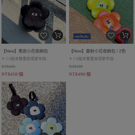
【New】黑炭小花收納包
【New】雷射小花收納包 / 2色
✦ 2.0版本雙重掛環更牢固
✦ 2.0版本雙重掛環更牢固
NT$490
NT$590
✦ 耳機包、小零錢包
✦ 耳機包、小零錢包
NT$450/個
NT$490/個
✦ 絨布材質，觸感柔軟