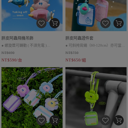
胖皮阿蟲飛機吊飾
胖皮阿蟲證件套
● 螺旋槳可轉動 ( 不須充電 )
● 可斜挎背繩（60-120cm）亦可當作
NT$690
NT$750
● 可掛於包包上
手機掛繩使用
NT$590/台
NT$650/組
● 調節式背繩*1、阿蟲/胖皮一隻、雙
面拉鍊證件套