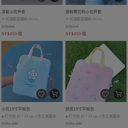
深藍小花杯套
雷射櫻花粉小花杯套
✦ 可調節提繩約 40 cm
✦ 可調節提繩約 40 cm
NT$490
NT$550
✦ 可水洗（O）
✦ 不建議水洗（Ｘ）可用水擦拭
NT$450/個
NT$450/個
（Ｏ）
✦ 不可接觸酒精等揮發性液體（Ｘ）
小花13寸平板包
胖皮13寸平板包
● 尺寸約 31 * 25 cm（手工測量會有
● 尺寸約 31 * 25 cm（手工測量會有
NT$1,200
NT$1,200
些許誤差）
些許誤差）