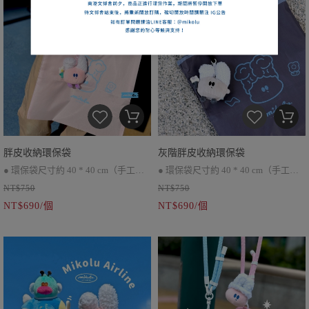
● 因批次不同，環保袋會有顏色上的
差別
胖皮收納環保袋
灰階胖皮收納環保袋
● 環保袋尺寸約 40 * 40 cm（手工測
● 環保袋尺寸約 40 * 40 cm（手工測
NT$750
NT$750
量會有些許誤差）
量會有些許誤差）
NT$690/個
NT$690/個
● 折疊後可收納於肚子內
● 折疊後可收納於肚子內
● 環保袋與胖皮可分開使用
● 環保袋與胖皮可分開使用
● 因批次不同，環保袋會有顏色上的
● 因批次不同，環保袋會有顏色上的
差別
差別