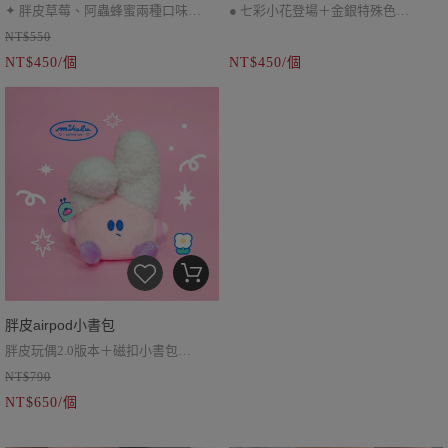
✦ 胖皮草莓、阿蟲蜂蜜兩種口味
● 七彩小花登場＋金銀特殊色
NT$550
✦ 炎炎夏日來支冰淇淋吧！
● 拉鍊小包，可放airpod等小物品
NT$450/個
NT$450/個
● 伸縮扣，放入造型悠遊卡也可使用
胖皮airpod小書包
胖皮玩偶2.0版本＋磁扣小書包
NT$790
小書包可以放耳機或護唇膏眼藥水等
NT$650/個
小東西
附彈簧吊飾＆短的金屬掛鉤