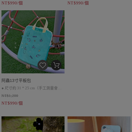
NT$990/個
NT$990/個
● 隱藏式提把，前後皆有插袋
● 隱藏式提把，前後皆有插袋
● 附皮質斜挎背帶
● 附皮質斜挎杯帶
阿蟲13寸平板包
● 尺寸約 31 * 25 cm（手工測量會有
NT$1,200
些許誤差）
NT$990/個
● 隱藏式提把，前後皆有插袋
● 附皮質斜挎杯帶