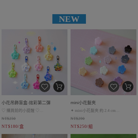
NEW
小花吊飾盲盒-炫彩第二彈
mini小花髮夾
♡ 購買前的小提醒 ♡
✦ mini小花髮夾 約 2.4 cm
NT$250
NT$290
盲盒類商品售出取貨後無法退換貨
● 表面若出現微小突起，為脫模成型
✦ 奶油系、繽紛系、暗黑系
NT$180/盒
NT$250/組
時的自然痕跡，屬正常現象喔
✦ 一盒4朵、共三種風格
● 此款為電鍍色處理，非實際金屬材
✦ 每盒顏色請以圖上英文標示為主 ✦