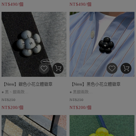
NT$490/個
NT$490/個
【New】銀色小花立體徽章
【New】黑色小花立體徽章
● 黑、銀兩款
● 黑銀兩款
NT$250
NT$250
● 背面刺針、橡膠帽一組
● 背面刺針、橡膠帽一組
NT$200/個
NT$200/個
● 表面刮痕、黑漬為仿舊工藝非瑕疵