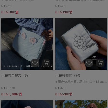
NT$250
NT$490
盲盒類商品售出取貨後無法退換貨
● 表面若出現微小突起，為脫模成型
✦ 內含：小花1朵、特典1張、鑰匙圈
NT$180/盒
NT$390/個
時的自然痕跡，屬正常現象喔。
1個
● 金、銀兩色為電鍍色處理，非實際
✦ 花梗可彎折，扣在包包背帶上
金屬材質，製作過程中表面可能會有
✦ 擺在桌上張裝飾品也沒問題～
些許痕跡。
✦ 特典小卡尺寸可放在一般卡冊內
● 印刷時因噴頭移動，偶爾會產生細
微透明飛墨，並非瑕疵。
● 透明小花於製作過程中可能出現小
氣泡，臉部若有明顯氣泡的品項已事
先篩除。
小花雲朵提袋（藍）
小花護照套（銀）
#完美主義者建議先略過這款商品，
● 銀色仿皮材質 / 尺寸約 11 * 15 cm
小花會再努力變更厲害的 ✨
NT$1,580
NT$690
● 磁扣設計、拉鏈收納袋
NT$1,380/個
NT$590/個
● 內部多層次插袋