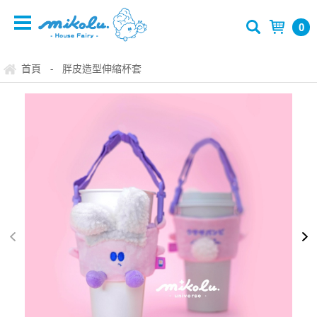
0
首頁
胖皮造型伸縮杯套
-