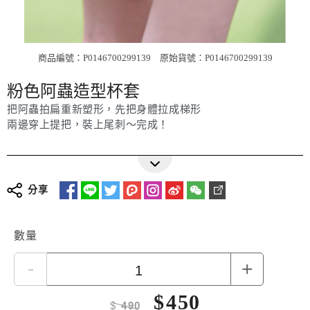
商品編號：P0146700299139
原始貨號：P0146700299139
粉色阿蟲造型杯套
把阿蟲拍扁重新塑形，先把身體拉成梯形
兩邊穿上提把，裝上尾刺～完成！
分享
數量
-
+
$
450
$
490