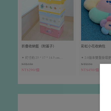
跡
● 印刷時因噴頭移動，偶爾會產生細
微透明飛墨，並非瑕疵
● 炫彩鍍膜會因使用後有脫落的可
能，避免與尖銳物碰撞
●購買一中盒不會有黑色款●黑色款
為單盒隨機出現喔
折疊收納籃（附蓋子）
彩虹小花收納包
#完美主義者建議先略過這款商品，
✦ 尺寸約 25 * 17 * 14.5 cm
✦ 2.0版本雙重掛環
小花會再努力變更厲害的 ✨
NT$350
NT$550
✦ 附收納蓋
✦ 耳機包、小零錢包
NT$290/個
NT$450/個
✦ 絨布材質，觸感柔