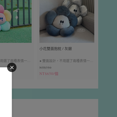
小花雙面抱枕 / 灰銀
不用選了兩種表情一次
● 雙面設計，不用選了兩種表情一次
NT$750
擁有～
NT$650/個
質，觸感柔軟舒服
● 彈力絨布材質，觸感柔軟舒服
6cm
＃午安枕靠墊 ＃約36cm
下單備注顏色
＃兩件優惠中下單請備注顏色