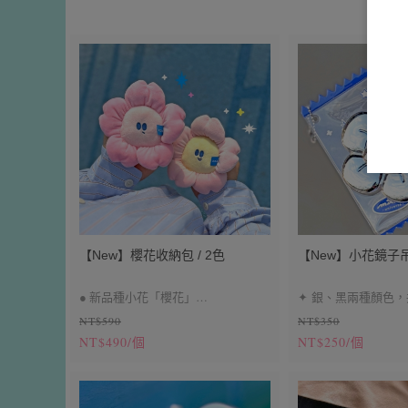
【New】櫻花收納包 / 2色
【New】小花鏡子吊
● 新品種小花「櫻花」
✦ 銀、黑兩種顏色
NT$590
NT$350
● 黃粉笑臉、粉紅臭臉，共兩款
✦ 小花尺寸 / 約 9
NT$490/個
NT$250/個
● 2.0版本雙重掛環更牢固
徑 / 約 5 cm
● 耳機包、小零錢包
✦ 糖果保護套為獨
價