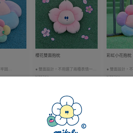
櫻花雙面抱枕
彩虹小花抱枕
更牢固
● 雙面設計，不用選了兩種表情一次
● 雙面設計，
NT$750
NT$750
擁有～
擁有～
NT$650/個
NT$650/個
軟
● 彈力絨布材質，觸感柔軟舒服
● 彈力絨布材
＃午安枕 ＃約36cm
＃午安枕 ＃約3
＃兩件優惠中下單備注顏色
＃兩件優惠中