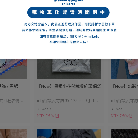
飾 / 黑銀
【New】黑銀小花盆栽收納環保袋
【New】幻
，共四種表情
● 環保袋尺寸約 35 * 35 cm（手工測
● 環保袋尺寸約 3
NT$850
NT$850
 cm、壓克力圓片直
量會有些許誤差）
量會有些許誤
NT$750/個
NT$750/個
● 折疊後可收納於盆栽內
● 折疊後可收
立販售，另有加購
● 環保袋與盆栽可分開使用 （可肩
● 環保袋與盆栽
背)
● 因批次不同