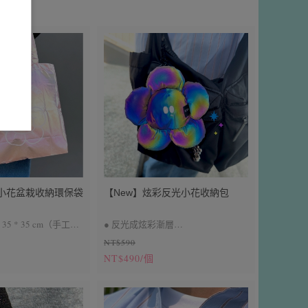
彩小花盆栽收納環保袋
【New】炫彩反光小花收納包
5 * 35 cm（手工測
● 反光成炫彩漸層
NT$590
差）
● 2.0版本雙重掛環更牢固
NT$490/個
納於盆栽內
● 耳機包、小零錢包
可分開使用 (可肩背)
，環保袋會有顏色上的