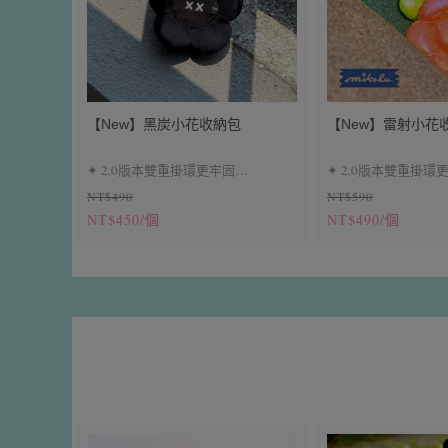
【New】黑炭小花收納包
【New】雷射小花收
✦ 2.0版本雙重掛環更牢固
✦ 2.0版本雙重掛環
NT$490
NT$590
✦ 耳機包、小零錢包
✦ 耳機包、小零錢包
NT$450/個
NT$490/個
✦ 絨布材質，觸感柔軟