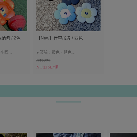
納包 / 2色
【New】行李吊牌 / 四色
更牢固
● 笑臉：黃色、藍色
NT$390
● 臭臉：黑色、灰色
NT$350/個
● 背面表格可留下聯繫方式