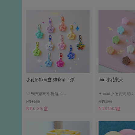
小花吊飾盲盒-炫彩第二彈
mini小花髮夾
♡ 購買前的小提醒 ♡
✦ mini小花髮夾 約 2.
NT$250
NT$290
盲盒類商品售出取貨後無法退換貨
● 表面若出現微小突起，為脫模成型
✦ 奶油系、繽紛系、
NT$180/盒
NT$250/組
時的自然痕跡，屬正常現象喔
✦ 一盒4朵、共三種
● 此款為電鍍色處理，非實際金屬材
✦ 每盒顏色請以圖
質，製作過程中表面可能會有些許痕
主 ✦