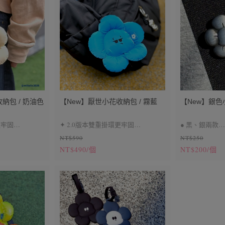
氣泡及組裝痕
● 因批次不同，環保袋會有顏色上的
差別
差別
在意，請選擇黑
納包 / 奶油色
【New】厭世小花收納包 / 霧藍
【New】銀
更牢固
✦ 2.0版本雙重掛環更牢固
● 黑、銀兩款
NT$590
NT$250
✦ 耳機包、小零錢包
● 背面刺針、
NT$490/個
NT$200/個
● 表面刮痕、