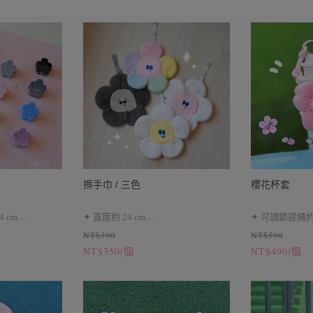
擦手巾 / 三色
櫻花杯套
4 cm
✦ 寬度約 24 cm
✦ 可調節提繩約 
NT$390
NT$590
暗黑系
✦ 灰色、彩虹、白色小花共三種
✦ 可水洗（O）
NT$350/個
NT$490/個
風格
上英文標示為