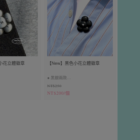
色小花立體徽章
【New】黑色小花立體徽章
● 黑銀兩款
NT$250
橡膠帽一組
● 背面刺針、橡膠帽一組
NT$200/個
黑漬為仿舊工藝非瑕疵