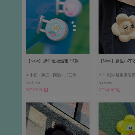
♡
銀色款表面有些微
跡，不引響正常使用
如果對組裝痕跡比較
色款喔
♡
【New】迷你磁吸燈箱 / 3款
【New】厭世小花收
● 小花、胖皮、阿蟲，共三款
✦ 2.0版本雙重掛環
NT$250
NT$590
● 磁吸功能、調節開關可發光
✦ 耳機包、小零錢包
NT$200/個
NT$490/個